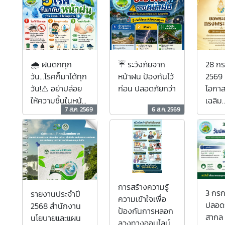
🌧️ ฝนตกทุก
☔ ระวังภัยจาก
28 ก
วัน...โรคก็มาได้ทุก
หน้าฝน ป้องกันไว้
2569 
วัน!⚠️ อย่าปล่อย
ก่อน ปลอดภัยกว่า
โอกา
ให้ความชื้นในหน้า
เฉลิม
7 ส.ค. 2569
6 ส.ค. 2569
ฝน กลายเป็น
พระช
ความเสี่ยงของ
พระบ
คนในครอบครัวรู้
พระป
หรือไม่?
รามาธิ
ทรมหา
กรณ ม
ราชวรา
การสร้างความรู้
3 กรก
รายงานประจำปี
สมบู
ความเข้าใจเพื่อ
ปลอด
2568 สำนักงาน
สยามิ
ป้องกันการหลอก
สากล
นโยบายและแผน
ราชว
ลวงทางออนไลน์