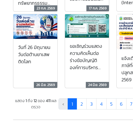
(Inte
ทรัพยากรธรรมชา
นาถบ
(Scammer)
23 ก.ค. 2569
17 ก.ค. 2569
Plast
ติและสิ่งแวดล้อม
วชิรเกล
Day)
ขอเชิญร่วมแสดง
วันที่ 26 มิถุนายน
ความคิดเห็นต่อ
วันต่อต้านยาเสพ
แจ้งเ
ร่างข้อบัญญัติ
ติดโลก
ภาษีที
องค์การบริหาร
ปลูกส
ส่วนตำบลสบเปิง
2569
เรื่อง การจัดการ
26 มิ.ย. 2569
24 มิ.ย. 2569
มูลฝอยทั่วไป พ.ศ.
....
แสดง
1
ถึง
12
ของ
411
ผล
‹
1
2
3
4
5
6
7
ตรวจ