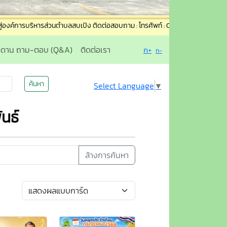
หารส่วนตำบลสบเปิง ติดต่อสอบถาม : โทรศัพท์ : 053-995043 อีเมล์ : saraban@sobp
ะดาน ถาม-ตอบ (Q&A)
ติดต่อเรา
ก+
ก-
ค้นหา
Select Language
▼
นธ์
ล้างการค้นหา