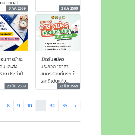
rnational
พิตร พระ
3 ก.ค. 2569
2 ก.ค. 2569
ic Bag Free
้าเจ้าอยู่หัว
ตือนการชำระ
เปิดรับสมัคร
่ดินและสิ่ง
ประกวด “อาสา
ร้าง ประจำปี
สมัครท้องถิ่นรักษ์
โลกดีเด่นแห่ง
23 มิ.ย. 2569
22 มิ.ย. 2569
ชาติ” ประจำปี
2569
8
9
10
...
34
35
›