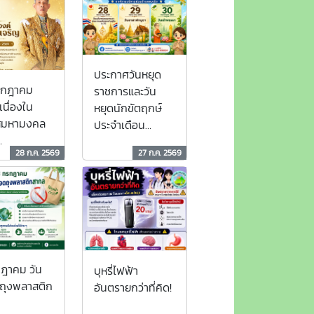
ประกาศวันหยุด
รกฎาคม
ราชการและวัน
เนื่องใน
หยุดนักขัตฤกษ์
สมหามงคล
ประจำเดือน
กรกฎาคม 2569
28 ก.ค. 2569
27 ก.ค. 2569
นมพรรษา
าทสมเด็จ
รเมนทร
บดีศรีสิน
วชิราลง
หิศรภูมิพล
งกูร กิติสิริ
ฎาคม วัน
บุหรี่ไฟฟ้า
รณอดุลยเดช
ถุงพลาสติก
อันตรายกว่าที่คิด!
นทราธิเบศร
โรดม บรม