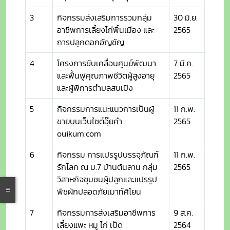
3
กิจกรรมส่งเสริมการรวมกลุ่ม
30 มิ.ย.
อาชีพการเลี้ยงไก่พื้นเมือง และ
2565
การปลูกดอกอัญชัญ
4
โครงการขับเคลื่อนศูนย์พัฒนา
7 มี.ค.
และฟื้นฟูคุณภาพชีวิตผู้สูงอายุ
2565
และผู้พิการตำบลสบเปิง
5
กิจกรรมการแนะแนวการเป็นผู้
11 ก.พ.
ขายบนเว็บไซต์อุ๊ยคำ
2565
ouikum.com
6
กิจกรรม การแปรรูปบรรจุภัณฑ์
11 ก.พ.
รักโลก ณ ม.7 บ้านต้นลาน กลุ่ม
2565
วิสาหกิจชุมชนผู้ปลูกและแปรรูป
พืชผักปลอดภัยเมาท์ศิโยน
7
กิจกรรมการส่งเสริมอาชีพการ
9 ส.ค.
เลี้ยงแพะ หมู ไก่ เป็ด
2564