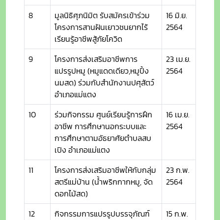
8
มูลนิธิศุภนิมิต รับสมัครเข้าร่วม
16 มิ.ย.
โครงการสานฝันเยาวชนยากไร้
2564
เรียนรู้อาชีพสู้ภัยโควิด
9
โครงการส่งเสริมอาชีพการ
23 เม.ย.
แปรรูปหมู (หมูแดดเดียว,หมูปิ้ง
2564
นมสด) ร่วมกับสำนักงานปศุสัตว์
อำเภอแม่แตง
10
ร่วมกิจกรรม ศูนย์เรียนรู้การฝึก
16 เม.ย.
อาชีพ การศึกษานอกระบบและ
2564
การศึกษาตามอัธยาศัยตำบลสบ
เปิง อำเภอแม่แตง
11
โครงการส่งเสริมอาชีพให้กับกลุ่ม
23 ก.พ.
สตรีแม่บ้าน (น้ำพริกกากหมู, จัด
2564
ดอกไม้สด)
12
กิจกรรมการแปรรูปบรรจุภัณฑ์
15 ก.พ.